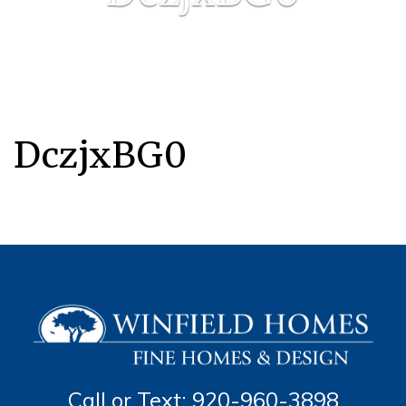
DczjxBG0
Call or Text: 920-960-3898