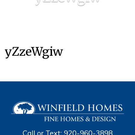
yZzeWgiw
Call or Text: 920-960-3898